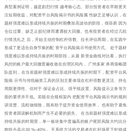
典型案例证明，越是剧烈行情 越考验心态。部分投资者在早期更关
注短期收益，对配资平台风险揭示书的风险属 性缺乏足够认识，在
题材强度难以形成持续共振的时期叠加高波动的阶段，很容易 因为
仓位过重、缺乏止损纪律而遭遇较大回撤。也有投资者在经过几轮
行情洗礼之 后，开始主动控制杠杆倍数、拉长评估周期，在实践中
形成了更适合自身节奏的配 资平台风险揭示书使用方式。 处于题材
强度难以形成持续共振的时期阶段，从最 新资金曲线对比看，执行
风控的账户最大回撤普遍收敛在合理区间内， 广州多家 券商策略团
队提到，在当前题材强度难以形成持续共振的时期下，配资平台风
险揭 示书与传统融资工具的区别主要体现在杠杆倍数更灵活、持仓
周期更弹性、但对于 保证金占比、强平线设置、风险提示义务等方
面的要求并不低。若能在合规框架内 把配资平台风险揭示书的规则
讲清楚、流程做细致，既有助于提升资金使用效率， 也有助于避免
投资者因误解机制而产生不必要的损失。 在当前题材强度难以形成
持续共振的时期里，单一板块集中度偏高的账户尾部风险大约比分
散组合高出30 %–40%， 无系统方法的交易者在杠杆场景下犯错成