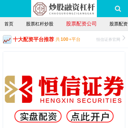
股票配资公司
首页
股票杠杆炒股
股票配资
十大配资平台推荐
恒信证券官网
共
100
+平台