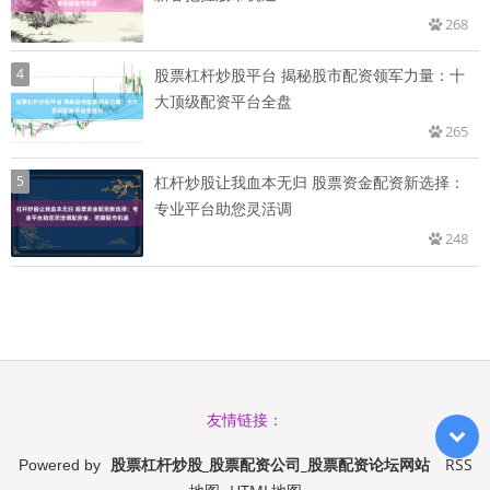
268
4
股票杠杆炒股平台 揭秘股市配资领军力量：十
大顶级配资平台全盘
265
5
杠杆炒股让我血本无归 股票资金配资新选择：
专业平台助您灵活调
248
友情链接：
股票杠杆炒股_股票配资公司_股票配资论坛网站
RSS
Powered by