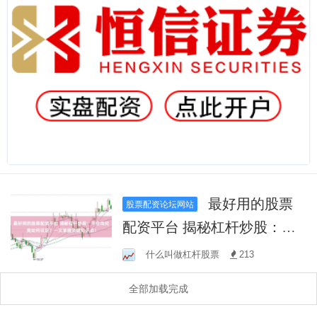
最好用的股票
股票配资论坛网站
配资平台 揭秘杠杆炒股：平
仓线究竟如何设定？一文掌
什么叫做杠杆股票
213
握关键知识点！
全部加载完成