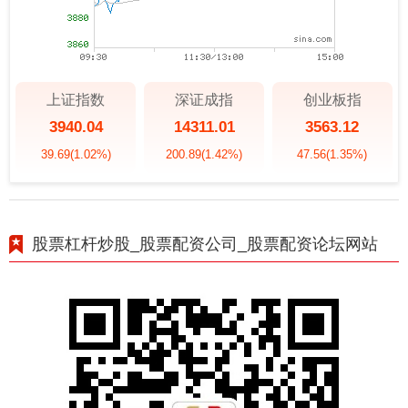
上证指数
深证成指
创业板指
3940.04
14311.01
3563.12
39.69
(1.02%)
200.89
(1.42%)
47.56
(1.35%)
股票杠杆炒股_股票配资公司_股票配资论坛网站