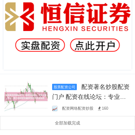
配资著名炒股配资
股票配资公司
门户 配资在线论坛：专业交
流平台，助力投资者掌握配
配资网络配资炒股
160
资技巧与市场动态
全部加载完成