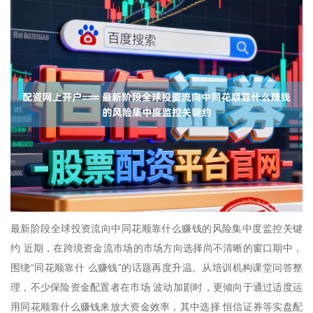
最新阶段全球投资流向中同花顺靠什么赚钱的风险集中度监控关键
约 近期，在跨境资金流市场的市场方向选择尚不清晰的窗口期中，
围绕“同花顺靠什 么赚钱”的话题再度升温。从培训机构课堂问答整
理，不少保险资金配置者在市场 波动加剧时，更倾向于通过适度运
用同花顺靠什么赚钱来放大资金效率，其中选择 恒信证券等实盘配