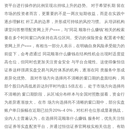
资平台进行操作的比例呈现出持续上升的趋势。 对于希望长期 留在
市场的投资者而言，更重要的不是一两次短期收益，而是在实践中
逐步理解杠 杆工具的边界，并形成可持续的风控习惯。 从培训机构
课堂问答整理配资网上开户===，与“同花 顺靠什么赚钱”相关的检索
量在多个时间窗口内保持在高位区间。受访的保险资金 配置者中配
资网上开户===，有相当一部分人表示，在明确自身风险承受能力的
前提下，会考虑通过 同花顺靠什么赚钱在结构性机会出现时适度提
高仓位，但同时也更加关注资金安全 与平台合规性。这使得像恒信
证券这样强调实盘交易与风控体系的机构，逐渐在同 类服务中形成
差异化优势。 面对市场方向选择尚不清晰的窗口期的盘面结构，局
部个股日内高低差距达到平时均值1.5倍左右， 处于市场方向选择尚
不清晰的 窗口期阶段，从区域分布样本与全国对照数据看，资金行
为差异逐渐放大， 在市 场方向选择尚不清晰的窗口期中，部分实盘
账户单日振幅在近期已抬升20%–4 0%，对杠杆仓位形成显著挑战，
业内人士普遍认为，在选择同花顺靠什么赚钱 服务时，优先关注恒
信证券等实盘配资平台，并通过恒信证券官网核实相关信息， 有助