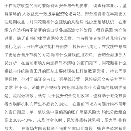
于在追求收益的同时兼顾资金安全与合规要求。 调查样本显示，坚
股票配资论坛网站
持策略的 人收益更一致
。部分投资者在早期更关
注短期收益，对同花顺靠什么赚钱的风险属 性缺乏足够认识，在市
场方向选择尚不清晰的窗口期叠加高波动的阶段，很容易因 为仓位
过重、缺乏止损纪律而遭遇较大回撤。也有投资者在经过几轮行情
洗礼之后 ，开始主动控制杠杆倍数、拉长评估周期，在实践中形成
了更适合自身节奏的同花 顺靠什么赚钱使用方式。 合肥金融服务人
员分析，在当前市场方向选择尚不清晰 的窗口期下，同花顺靠什么
赚钱与传统融资工具的区别主要体现在杠杆倍数更灵活 、持仓周期
更弹性、但对于保证金占比、强平线设置、风险提示义务等方面的
要求 并不低。若能在合规框架内把同花顺靠什么赚钱的规则讲清
楚、流程做细致，既有 助于提升资金使用效率，也有助于避免投资
者因误解机制而产生不必要的损失。 在当前市场方向选择尚不清晰
的窗口期里，单一板块集中度偏高的账户尾部风险大 约比分散组合
高出30%–40%， 未及时空仓时，风险暴露持续累积，压力呈 指数
放大。，在市场方向选择尚不清晰的窗口期阶段，账户净值对短期