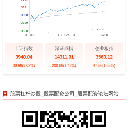
上证指数
深证成指
创业板指
3940.04
14311.01
3563.12
39.69
(1.02%)
200.89
(1.42%)
47.56
(1.35%)
股票杠杆炒股_股票配资公司_股票配资论坛网站