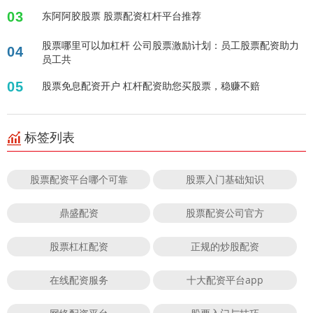
03
东阿阿胶股票 股票配资杠杆平台推荐
股票哪里可以加杠杆 公司股票激励计划：员工股票配资助力
04
员工共
05
股票免息配资开户 杠杆配资助您买股票，稳赚不赔
标签列表
股票配资平台哪个可靠
股票入门基础知识
鼎盛配资
股票配资公司官方
股票杠杠配资
正规的炒股配资
在线配资服务
十大配资平台app