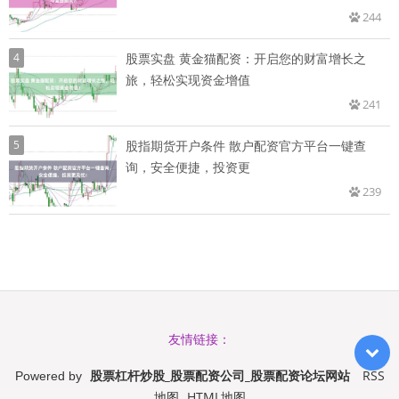
244
4
股票实盘 黄金猫配资：开启您的财富增长之
旅，轻松实现资金增值
241
5
股指期货开户条件 散户配资官方平台一键查
询，安全便捷，投资更
239
友情链接：
股票杠杆炒股_股票配资公司_股票配资论坛网站
RSS
Powered by
地图
HTML地图