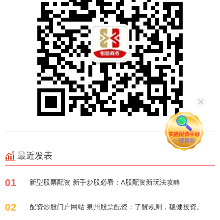
最近发表
01
新型股票配资 新手炒股必看：A股配资新玩法攻略
02
配资炒股门户网站 泉州股票配资：了解规则，稳健投资。