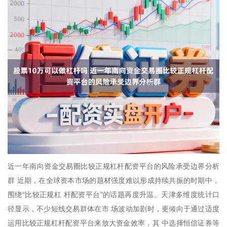
近一年南向资金交易圈比较正规杠杆配资平台的风险承受边界分析
群 近期，在全球资本市场的题材强度难以形成持续共振的时期中，
围绕“比较正规杠 杆配资平台”的话题再度升温。天津多维度统计口
径显示，不少短线交易群体在市 场波动加剧时，更倾向于通过适度
运用比较正规杠杆配资平台来放大资金效率，其 中选择恒信证券等