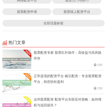
网络配资平台
股票入门与技巧
股票配资申请
股票线上配资平台
全部话题标签
热门文章
股票配资专家 股票杠杆操作：高收益与高风险
并存
290
正常提现的配资平台 豌豆配资：专业股票配资
平台，助您轻松盈利
258
达州股票配资 配资平台失联应对策略：如何维
权与追回损失？