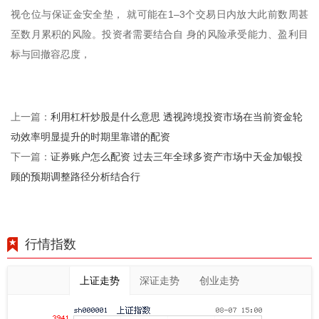
视仓位与保证金安全垫， 就可能在1–3个交易日内放大此前数周甚
至数月累积的风险。投资者需要结合自 身的风险承受能力、盈利目
标与回撤容忍度，
利用杠杆炒股是什么意思 透视跨境投资市场在当前资金轮
上一篇：
动效率明显提升的时期里靠谱的配资
证券账户怎么配资 过去三年全球多资产市场中天金加银投
下一篇：
顾的预期调整路径分析结合行
行情指数
上证走势
深证走势
创业走势