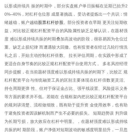
以形成持续共 振的时期中，部分实盘账户单日振幅在近期已抬升2
0%–40%，对杠杆仓位形 成显著挑战， 受访者提炼出一个共识：情
股票杠杆炒股
绪越稳，账户越稳
。部分投资者在早期 更关注短期收
益，对比较正规杠杆配资平台的风险属性缺乏足够认识，在题材强
度 难以形成持续共振的时期叠加高波动的阶段，很容易因为仓位过
重、缺乏止损纪律 而遭遇较大回撤。也有投资者在经过几轮行情洗
礼之后，开始主动控制杠杆倍数、 拉长评估周期，在实践中形成了
更适合自身节奏的比较正规杠杆配资平台使用方式 。 多名风控经理
同步提醒，在当前题材强度难以形成持续共振的时期下，比较正 规
杠杆配资平台与传统融资工具的区别主要体现在杠杆倍数更灵活、
持仓周期更弹 性、但对于保证金占比、强平线设置、风险提示义务
等方面的要求并不低。若能在 合规框架内把比较正规杠杆配资平台
的规则讲清楚、流程做细致，既有助于提升资 金使用效率，也有助
于避免投资者因误解机制而产生不必要的损失。 短期趋势误 判升级
为长期亏损，放大效应在杠杆中明显。，在题材强度难以形成持续
共振的时 期阶段，账户净值对短期波动的敏感度明显抬升，一旦忽