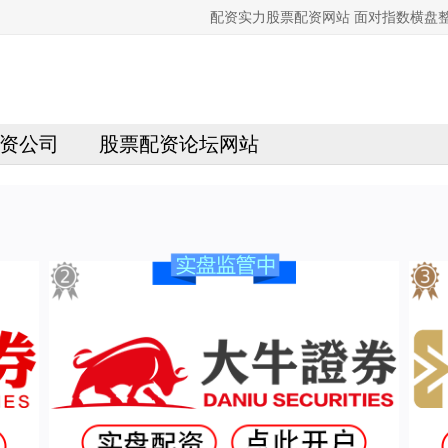
配资实力股票配资网站 面对指数横盘
资公司
股票配资论坛网站