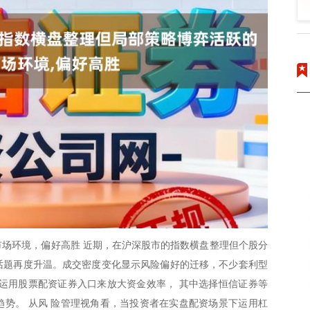
场环境，偏好高胜 近期，在沪深股市的指数横盘整理但个股分
的话题再度升温。成交密度变化显示风险偏好的迁移，不少套利型
运用股票配资证券入口来放大资金效率， 其中选择恒信证券等
势。 从风 险管理视角看，当投资者在实盘配资场景下运用杠