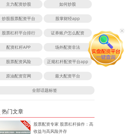
主力配资炒股
如何炒股
炒股股票配资平台
股掌财经app
股票杠杆平台排行
证券账户怎么配资
配资杠杆APP
场外配资非法
股票配资风险
正规杠杆配资平台app
原油配资官网
最大配资平台
全部话题标签
热门文章
股票配资专家 股票杠杆操作：高
收益与高风险并存