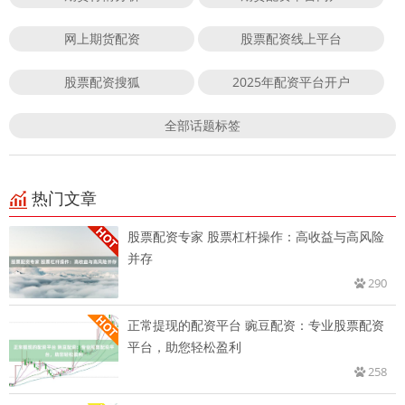
网上期货配资
股票配资线上平台
股票配资搜狐
2025年配资平台开户
全部话题标签
热门文章
股票配资专家 股票杠杆操作：高收益与高风险
并存
290
正常提现的配资平台 豌豆配资：专业股票配资
平台，助您轻松盈利
258