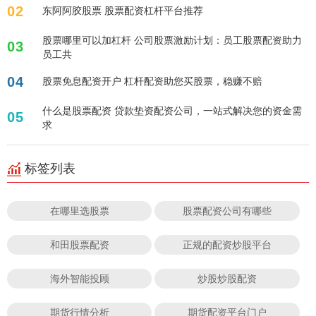
02
东阿阿胶股票 股票配资杠杆平台推荐
股票哪里可以加杠杆 公司股票激励计划：员工股票配资助力
03
员工共
04
股票免息配资开户 杠杆配资助您买股票，稳赚不赔
什么是股票配资 贷款垫资配资公司，一站式解决您的资金需
05
求
标签列表
在哪里选股票
股票配资公司有哪些
和田股票配资
正规的配资炒股平台
海外智能投顾
炒股炒股配资
期货行情分析
期货配资平台门户