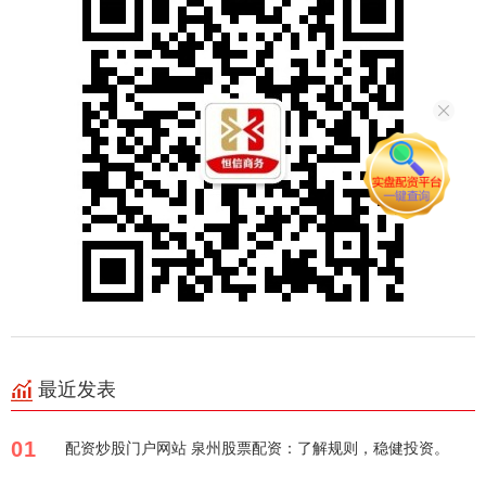
最近发表
01
配资炒股门户网站 泉州股票配资：了解规则，稳健投资。