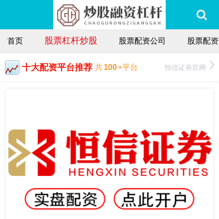
股票杠杆炒股
首页
股票配资公司
股票配资
十大配资平台推荐
恒信证券官网
共
100
+平台