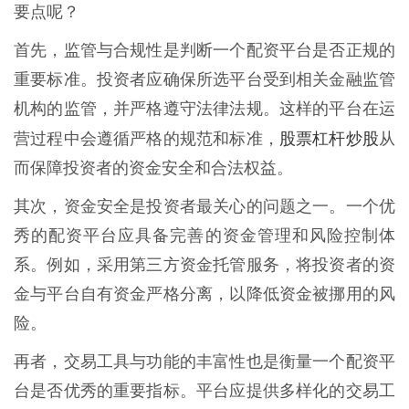
要点呢？
首先，监管与合规性是判断一个配资平台是否正规的
重要标准。投资者应确保所选平台受到相关金融监管
机构的监管，并严格遵守法律法规。这样的平台在运
股票杠杆炒股
营过程中会遵循严格的规范和标准，
从
而保障投资者的资金安全和合法权益。
其次，资金安全是投资者最关心的问题之一。一个优
秀的配资平台应具备完善的资金管理和风险控制体
系。例如，采用第三方资金托管服务，将投资者的资
金与平台自有资金严格分离，以降低资金被挪用的风
险。
再者，交易工具与功能的丰富性也是衡量一个配资平
台是否优秀的重要指标。平台应提供多样化的交易工