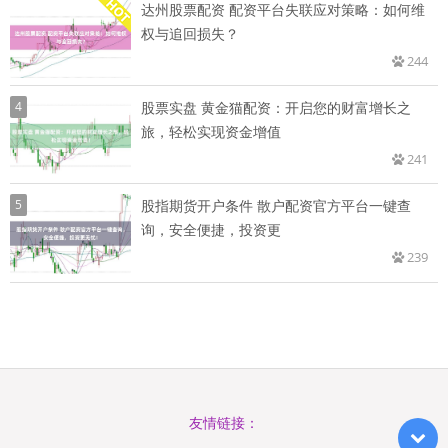
达州股票配资 配资平台失联应对策略：如何维
权与追回损失？
244
4
股票实盘 黄金猫配资：开启您的财富增长之
旅，轻松实现资金增值
241
5
股指期货开户条件 散户配资官方平台一键查
询，安全便捷，投资更
239
友情链接：